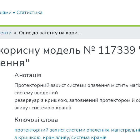
ріями
Статистика
тенти
Опис до патенту на корисну модель № 117339 "Протекторний захист системи опалення"
 корисну модель № 117339
лення"
Анотація
Протекторний захист системи опалення містить магіс
систему введений
резервуар з кришкою, заповнений протектором й 
зливу і системою кранів
Ключові слова
протекторний захист системи опалення
,
магістральн
з кришкою
,
кран зливу
,
система кранів