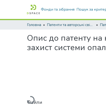
Фонди та зібрання
Пошук за крите
Головна
Патенти та авторські свідоцтва
Па
Опис до патенту на
захист системи опа
Вантажиться...
Файли