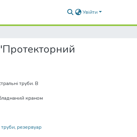
Увійти
 "Протекторний
тральні труби. В
обладнаний краном
і труби
,
резервуар