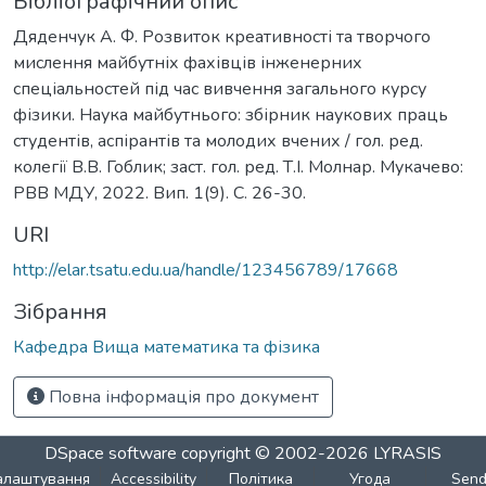
Бібліографічний опис
Дяденчук А. Ф. Розвиток креативності та творчого
мислення майбутніх фахівців інженерних
спеціальностей під час вивчення загального курсу
фізики. Наука майбутнього: збірник наукових праць
студентів, аспірантів та молодих вчених / гол. ред.
колегії В.В. Гоблик; заст. гол. ред. Т.І. Молнар. Мукачево:
РВВ МДУ, 2022. Вип. 1(9). С. 26-30.
URI
http://elar.tsatu.edu.ua/handle/123456789/17668
Зібрання
Кафедра Вища математика та фізика
Повна інформація про документ
DSpace software
copyright © 2002-2026
LYRASIS
алаштування
Accessibility
Політика
Угода
Sen