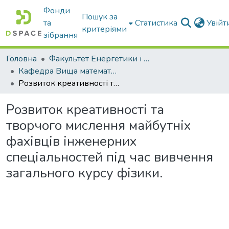
Фонди
Пошук за
та
Статистика
Увій
критеріями
зібрання
Головна
Факультет Енергетики і комп'ютерних технологій
Кафедра Вища математика та фізика
Розвиток креативності та творчого мислення майбутніх фахівців інженерних спеціальностей під час вивчення загального курсу фізики.
Розвиток креативності та
творчого мислення майбутніх
фахівців інженерних
спеціальностей під час вивчення
загального курсу фізики.