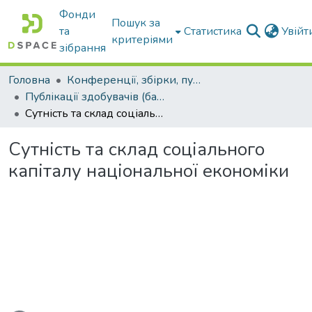
Фонди
Пошук за
та
Статистика
Увій
критеріями
зібрання
Головна
Конференції, збірки, публікації молодих вчених і здобувачів : магістрів, бакалаврів, аспірантів.
Публікації здобувачів (бакалаврів. магістрів, аспірантів)
Сутність та склад соціального капіталу національної економіки
Сутність та склад соціального
капіталу національної економіки