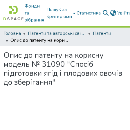
Фонди
Пошук за
та
Статистика
Увій
критеріями
зібрання
Головна
Патенти та авторські свідоцтва
Патенти
Опис до патенту на корисну модель № 31090 "Спосіб підготовки ягід і плодових овочів до зберігання"
Опис до патенту на корисну
модель № 31090 "Спосіб
підготовки ягід і плодових овочів
до зберігання"