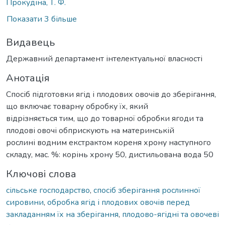
Прокудіна, Т. Ф.
Показати 3 більше
Видавець
Державний департамент інтелектуальної власності
Анотація
Спосіб підготовки ягід і плодових овочів до зберігання,
що включає товарну обробку їх, який
відрізняється тим, що до товарної обробки ягоди та
плодові овочі обприскують на материнській
рослині водним екстрактом кореня хрону наступного
складу, мас. %: корінь хрону 50, дистильована вода 50
Ключові слова
сільське господарство
,
спосіб зберігання рослинної
сировини
,
обробка ягід і плодових овочів перед
закладанням їх на зберігання
,
плодово-ягідні та овочеві