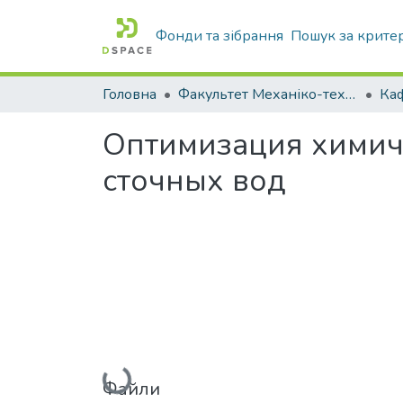
Фонди та зібрання
Пошук за крите
Головна
Факультет Механіко-технологічний
Оптимизация химич
сточных вод
Вантажиться...
Файли