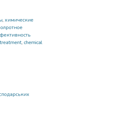
ы
,
химические
болротное
фективность
 treatment
,
chemical
осподарських