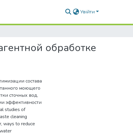
Увійти
агентной обработке
тимизации состава
отанного моющего
ки сточных вод,
ции эффективности
l studies of
aste cleaning
r, ways to reduce
ewater