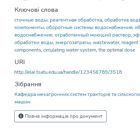
Ключові слова
сточные воды
,
реагентная обработка
,
обработка вод
компоненты
,
оборотные системы водоснабжения
,
о
водоснабжение
,
отработанный моющий раствор
,
эф
обработки воды
,
энергозатраты
,
wastewater
,
reagent
components
,
circulating water system
,
the optimal dose
URI
http://elar.tsatu.edu.ua/handle/123456789/3518
Зібрання
Кафедра мехатронних систем тракторів та сільског
машин
Повна інформація про документ