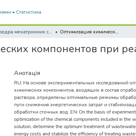
ріями
Статистика
Кафедра мехатронних систем тракторів та сільскогосподарських машин
Оптимизация химических компонентов при реагентной обработке сточных вод
еских компонентов при ре
Анотація
RU: На основе экспериментальных исследований оп
химических компонентов, входящих в состав отраб
раствора, определены оптимальные режимы обработ
пути снижения энергетических затрат и стабилиза
обработки сточных вод. EN: On the basis of experimenta
optimization of the chemical components included in the w
solution, determine the optimum treatment of wastewate
energy costs and stabilize the efficiency of treating wast