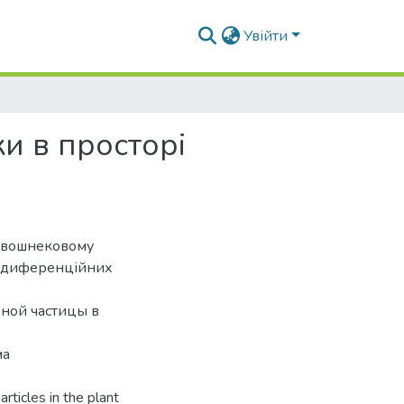
Увійти
и в просторі
у двошнековому
у диференційних
ьной частицы в
ма
ticles in the plant