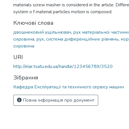
materials screw masher is considered in the article. Differ
system o f material particles motion is composed.
Ключові слова
двошнековий ущільнювач
,
рух матеріальної частинк
сировина
,
рух
,
система диференційних рівнянь
,
ко
сировина
URI
http://elar.tsatu.edu.ua/handle/123456789/3520
Зібрання
Кафедра Експлуатації та технічного сервісу машин
Повна інформація про документ