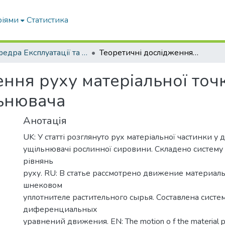
ріями
Статистика
Кафедра Експлуатації та технічного сервісу машин
Теоретичні дослідження руху матеріальної точки в просторі двошнекового ущільнювача
ння руху матеріальної точк
ьнювача
Анотація
UK: У статті розглянуто рух матеріальної частинки 
ущільнювачі рослинної сировини. Складено систем
рівнянь
руху. RU: В статье рассмотрено движение материал
шнековом
уплотнителе растительного сырья. Составлена систе
диференциальных
уравнений движения. EN: The motion o f the material par