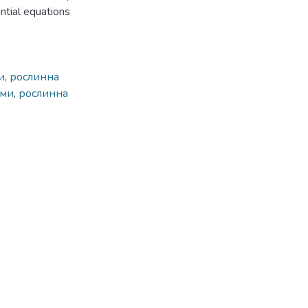
ential equations
и
,
рослинна
рми
,
рослинна