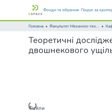
Фонди та зібрання
Пошук за крите
Головна
Факультет Механіко-технологічний
Теоретичні дослідже
двошнекового ущіл
Вантажиться...
Файли