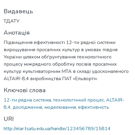
Видавець
ТДАТУ
Анотація
Підвищення ефективності 12-ти рядної системи
вирощування просапних культур в умовах півдня
України шляхом обґрунтування технологічного
процесу міжрядного обробітку посівів просапних
культур культиваторним МТА в складі удосконаленого
ALTAIR-8,4 виробництва ПАТ «Ельворті».
Ключові слова
12-ти рядна система
,
технологічний процес
,
ALTAIR-
8,4
,
дослідження
,
моделювання
,
ефективність
URI
http://elar.tsatu.edu.ua/handle/123456789/15814