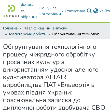
Фонди
Пошук за
та
Статистика
Увій
критеріями
зібрання
Головна
Кваліфікаційні випускні роботи бакалаврів і магістрів
Магістерські роботи
Обґрунтування технологічного процесу міжрядного обробітку просапних культур з використанням удосконаленого культиватора ALTAIR виробництва ПАТ «Ельворті» в умовах півдня України: пояснювальна записка до дипломної роботи здобувача СВО Магістр
Обґрунтування технологічного
процесу міжрядного обробітку
просапних культур з
використанням удосконаленого
культиватора ALTAIR
виробництва ПАТ «Ельворті» в
умовах півдня України:
пояснювальна записка до
дипломної роботи здобувача СВО