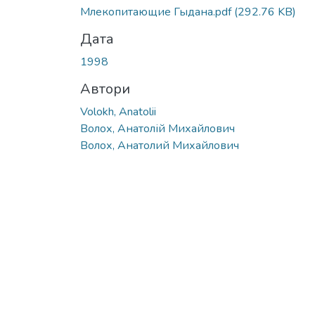
Млекопитающие Гыдана.pdf
(292.76 KB)
Дата
1998
Автори
Volokh, Anatolii
Волох, Анатолій Михайлович
Волох, Анатолий Михайлович