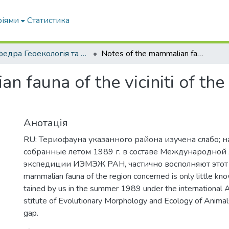
ріями
Статистика
Кафедра Геоекологія та землеустрій
Notes of the mammalian fauna of the viciniti of the Yenisei lake on the Gydan peninsula
 fauna of the viciniti of the 
Анотація
RU: Териофауна указанного района изучена слабо; 
собранные летом 1989 г. в составе Международной
экспедиции ИЭМЭЖ РАН, частично восполняют этот 
mammalian fauna of the region concerned is only little kn
tained by us in the summer 1989 under the international Ar
stitute of Evolutionary Morphology and Ecology of Animals
gap.