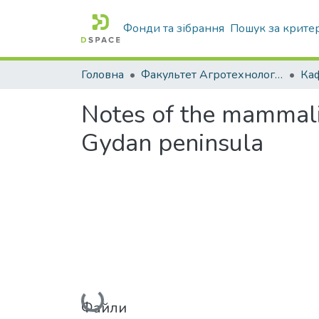
Фонди та зібрання
Пошук за крите
Головна
Факультет Агротехнологій та екології
Notes of the mammalian
Gydan peninsula
Вантажиться...
Файли