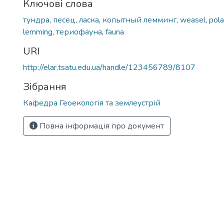
Ключові слова
тундра
,
песец
,
ласка
,
копытный лемминг
,
weasel
,
pola
lemming
,
териофауна
,
fauna
URI
http://elar.tsatu.edu.ua/handle/123456789/8107
Зібрання
Кафедра Геоекологія та землеустрій
Повна інформація про документ