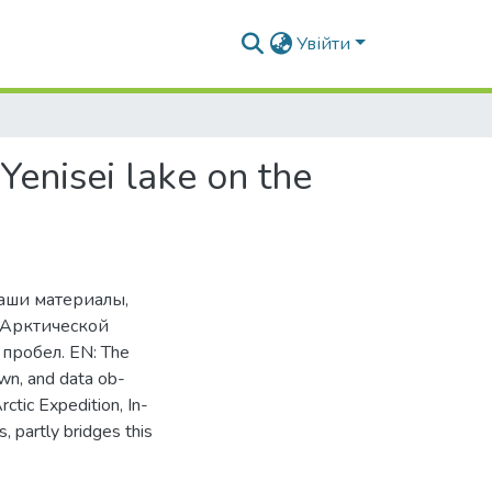
Увійти
Yenisei lake on the
наши материалы,
 Арктической
пробел. EN: The
own, and data ob-
ctic Expedition, In-
, partly bridges this