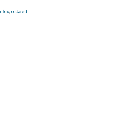
r fox
,
collared