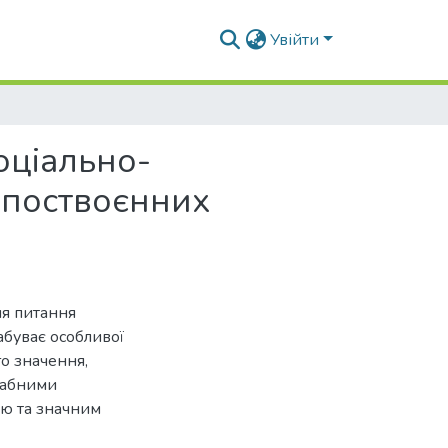
Увійти
оціально-
а поствоєнних
ня питання
абуває особливої
го значення,
табними
ю та значним