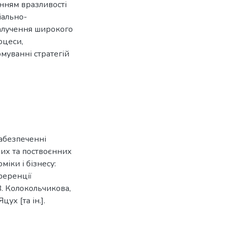
нням вразливості
іально-
алучення широкого
оцеси,
рмуванні стратегій
абезпеченні
них та поствоєнних
міки і бізнесу:
ференції
 В. Колокольчикова,
цух [та ін.].