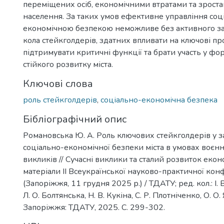
переміщених осіб, економічними втратами та зроста
населення. За таких умов ефективне управління соц
економічною безпекою неможливе без активного з
кола стейкголдерів, здатних впливати на ключові пр
підтримувати критичні функції та брати участь у фо
стійкого розвитку міста.
Ключові слова
роль стейкголдерів
,
соціально-економічна безпека
Бібліографічний опис
Романовська Ю. А. Роль ключових стейкголдерів у з
соціально-економічної безпеки міста в умовах воєн
викликів // Сучасні виклики та сталий розвиток еконо
матеріали IІ Всеукраїнської науково-практичної кон
(Запоріжжя, 11 грудня 2025 р.) / ТДАТУ; ред. кол.: І.
Л. О. Болтянська, Н. В. Кукіна, С. Р. Плотніченко, О. О. Я
Запоріжжя: ТДАТУ, 2025. С. 299-302.