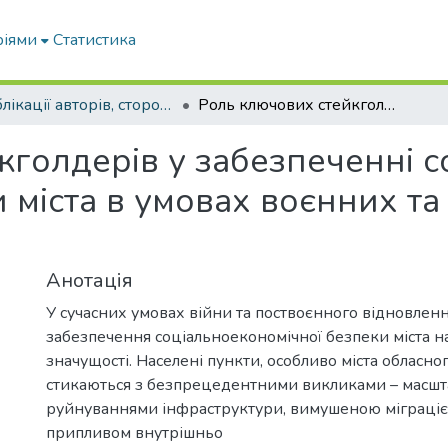
ріями
Статистика
Публікації авторів, сторонніх університету
Роль ключових стейкголдерів у забезпеченні соціально-економічної безпеки міста в умовах воєнних та поствоєнних викликів
кголдерів у забезпеченні с
 міста в умовах воєнних т
Анотація
У сучасних умовах війни та поствоєнного відновлен
забезпечення соціальноекономічної безпеки міста н
значущості. Населені пункти, особливо міста обласно
стикаються з безпрецедентними викликами – масш
руйнуваннями інфраструктури, вимушеною міграціє
припливом внутрішньо