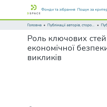
Фонди та зібрання
Пошук за крите
Головна
Публікації авторів, сторонніх університету
Роль ключових стей
економічної безпеки
викликів