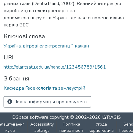
різних газів (Deutschland, 2002). Великий інтерес до
виробництва електроенергії за
допомогою вітру є і в Україні, де вже створено кілька
парків ВЕС.
Ключові слова
Україна
,
вітрові електростанції
,
кажан
URI
http://elar.tsatu.edu.ua/handle/123456789/1561
Зібрання
Кафедра Геоекологія та землеустрій
Повна інформація про документ
DSpace software
copyright © 2002-2026
LYRASIS
алаштування
Accessibility
Політика
Угода
Sen
куків
settings
приватності
користувача
Feedba