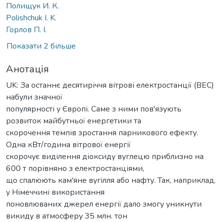
Полищук И. К.
Polishchuk I. K.
Горлов П. І.
Показати 2 більше
Анотація
UK: За останнє десятиріччя вітрові електростанції (ВЕС)
набули значної
популярності у Європі. Саме з ними пов'язують
розвиток майбутньої енергетики та
скорочення темпів зростання парникового ефекту.
Одна кВт/година вітрової енергії
скорочує виділення діоксиду вуглецю приблизно на
600 т порівняно з електростанціями,
що спалюють кам'яне вугілля або нафту. Так, наприклад,
у Німеччині використання
поновлюваних джерел енергії дало змогу уникнути
викиду в атмосферу 35 млн. тон