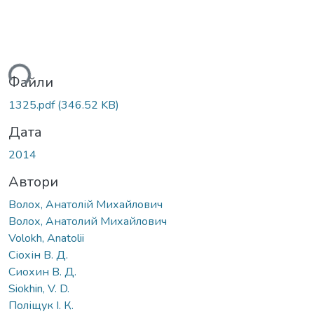
ься...
Файли
1325.pdf
(346.52 KB)
Дата
2014
Автори
Волох, Анатолій Михайлович
Волох, Анатолий Михайлович
Volokh, Anatolii
Cіохін В. Д.
Сиохин В. Д.
Siokhin, V. D.
Поліщук І. К.