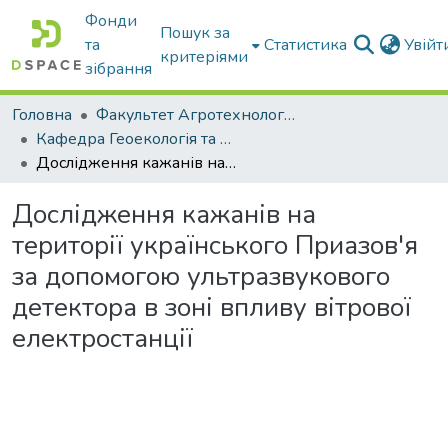
Фонди
Пошук за
та
Статистика
Увій
критеріями
зібрання
Головна
Факультет Агротехнологій та екології
Кафедра Геоекологія та землеустрій
Дослідження кажанів на території українського Приазов'я за допомогою ультразвукового детектора в зоні впливу вітрової електростанції
Дослідження кажанів на
території українського Приазов'я
за допомогою ультразвукового
детектора в зоні впливу вітрової
електростанції