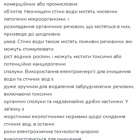
комерційних або промислових
об’єктів. Неочищені стічні води містять численні
патогенні мікроорганізми, і
розкладання органічних речовин, що містяться в них,
призведе до шкідливих
умов. Стічні води також містять поживні речовини, які
можуть стимулювати
ріст водних рослин, і можуть містити токсичні або
потенційно канцерогенні
сполуки. Використання електроенергії для очищення
води та стічних вод є
дуже зручним для видалення забруднюючих речовин,
включаючи токсичні
органічні сполуки та надзвичайно дрібні частинки. У
зв'язку з
жорсткими екологічними нормами щодо скидання
стічних вод, в останні
роки електрохімічна технологія широко
використовується для очищення