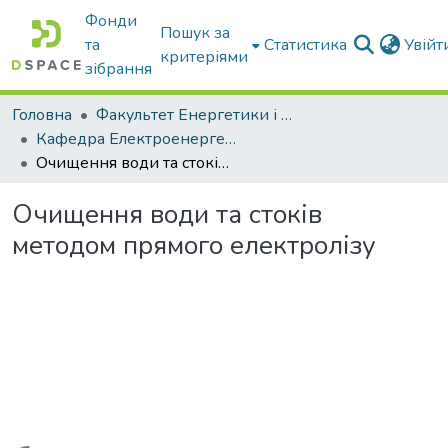
Фонди
Пошук за
та
Статистика
Увій
критеріями
зібрання
Головна
Факультет Енергетики і комп'ютерних технологій
Кафедра Електроенергетики і електротехнологій
Очищення води та стоків методом прямого електролізу
Очищення води та стоків
методом прямого електролізу