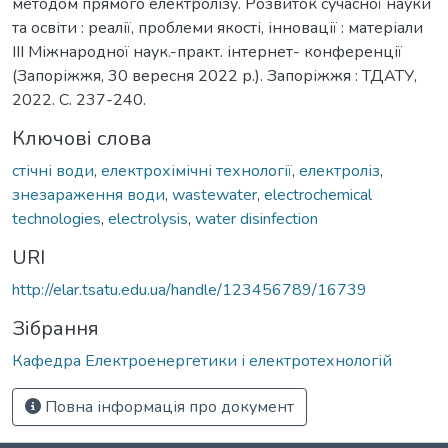
методом прямого електролізу. Розвиток сучасної науки
та освіти : реалії, проблеми якості, інновації : матеріали
ІІІ Міжнародної наук.-практ. інтернет- конференції
(Запоріжжя, 30 вересня 2022 р.). Запоріжжя : ТДАТУ,
2022. С. 237-240.
Ключові слова
стічні води
,
електрохімічні технології
,
електроліз
,
знезараження води
,
wastewater
,
electrochemical
technologies
,
electrolysis
,
water disinfection
URI
http://elar.tsatu.edu.ua/handle/123456789/16739
Зібрання
Кафедра Електроенергетики і електротехнологій
Повна інформація про документ