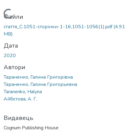
Вантажиться...
Файли
стаття_С.1051-сторінки-1-16,1051-1056(1).pdf
(4.91
MB)
Дата
2020
Автори
Тараненко, Галина Григорівна
Тараненко, Галина Григорьевна
Taranenko, Halyna
Айбєтова, А. Г.
Видавець
Cognum Publishing House