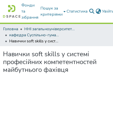
Фонди
Пошук за
та
Статистика
Увій
критеріями
зібрання
Головна
ННІ загальноуніверситетської підготовки
кафедра Суспільно-гуманітарні науки
Навички soft skills у системі професійних компетентностей майбутнього фахівця
Навички soft skills у системі
професійних компетентностей
майбутнього фахівця