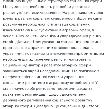
складною внутрішньою структурою соціальної сфери.
Це зумовлює необхідність розробки достатньо
розвинутої системи управління. На регіональному рівні
існують реальні соціальні суперечності. Відсутнє саме
розуміння необхідності оптимізації соціальних
взаємозв'язків між суб'єктами в аграрній сфері, в
основі яких лежать механізми упорядкування різних
сторін діяльності, регулювання соціальних відносин і
процесів, що є практичним вирішенням завдань
управління, пов'язаних із визначенням пріоритетів, які
необхідні для здійснення реалістичної стратегії.
Соціальні індикатори розвитку аграрної сфери
залишаються вкрай незадовільними. Це пов'язано з
неефективністю чинної системи управління
соціальним розвитком в аграрному виробництві. У
статті науково обгрунтовано теоретичні засади і
практичні рекомендації щодо удосконалення
державного регулювання соціального розвитку
аграрної сфери. Доведено,що соціальні індикатори