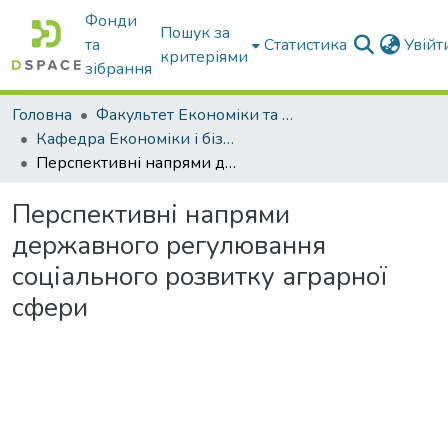
Фонди
Пошук за
та
Статистика
Увій
критеріями
зібрання
Головна
Факультет Економіки та бізнесу
Кафедра Економіки і бізнесу
Перспективні напрями державного регулювання соціального розвитку аграрної сфери
Перспективні напрями
державного регулювання
соціального розвитку аграрної
сфери