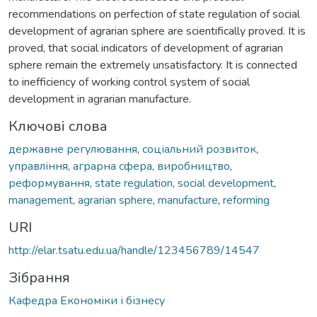
recommendations on perfection of state regulation of social
development of agrarian sphere are scientifically proved. It is
proved, that social indicators of development of agrarian
sphere remain the extremely unsatisfactory. It is connected
to inefficiency of working control system of social
development in agrarian manufacture.
Ключові слова
державне регулювання
,
соціальний розвиток
,
управління
,
аграрна сфера
,
виробництво
,
реформування
,
state regulation
,
social development
,
management
,
agrarian sphere
,
manufacture
,
reforming
URI
http://elar.tsatu.edu.ua/handle/123456789/14547
Зібрання
Кафедра Економіки і бізнесу