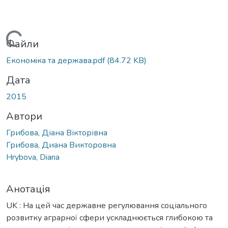
антажиться...
Файли
Економiка та держава.pdf
(84.72 KB)
Дата
2015
Автори
Грибова, Діана Вікторівна
Грибова, Диана Викторовна
Hrybova, Diana
Анотація
UK : На цей час державне регулювання соціального
розвитку аграрної сфери ускладнюється глибокою та