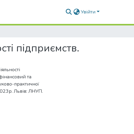
Увійти
сті підприємств.
іяльності
 фінансовий та
уково-практичної
2023р. Львів: ЛНУП.