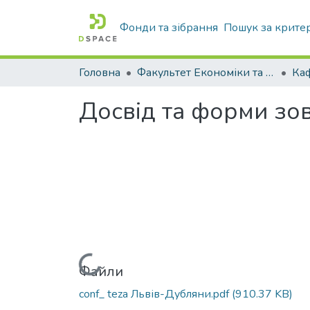
Фонди та зібрання
Пошук за крите
Головна
Факультет Економіки та бізнесу
Досвід та форми зов
Вантажиться...
Файли
conf_ teza Львів-Дубляни.pdf
(910.37 KB)