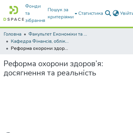
Фонди
Пошук за
та
Статистика
Увій
критеріями
зібрання
Головна
Факультет Економіки та бізнесу
Кафедра Фінансів, обліку і оподаткування
Реформа охорони здоров’я: досягнення та реальність
Реформа охорони здоров’я:
досягнення та реальність