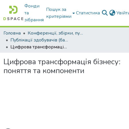
Фонди
Пошук за
та
Статистика
Увій
критеріями
зібрання
Головна
Конференції, збірки, публікації молодих вчених і здобувачів : магістрів, бакалаврів, аспірантів.
Публікації здобувачів (бакалаврів. магістрів, аспірантів)
Цифрова трансформація бізнесу: поняття та компоненти
Цифрова трансформація бізнесу:
поняття та компоненти