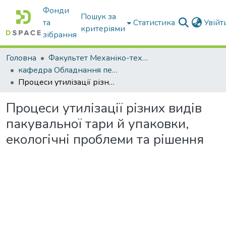
Фонди
Пошук за
та
Статистика
Увій
критеріями
зібрання
Головна
Факультет Механіко-технологічний
кафедра Обладнання переробних і харчових виробництв ім. професора Ф.Ю. Ялпачика
Процеси утилізації різних видів пакувальної тари й упаковки, екологічні проблеми та рішення
Процеси утилізації різних видів
пакувальної тари й упаковки,
екологічні проблеми та рішення