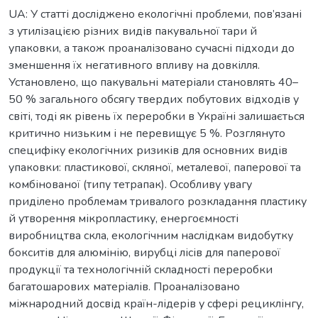
UA: У статті досліджено екологічні проблеми, пов’язані
з утилізацією різних видів пакувальної тари й
упаковки, а також проаналізовано сучасні підходи до
зменшення їх негативного впливу на довкілля.
Установлено, що пакувальні матеріали становлять 40–
50 % загального обсягу твердих побутових відходів у
світі, тоді як рівень їх переробки в Україні залишається
критично низьким і не перевищує 5 %. Розглянуто
специфіку екологічних ризиків для основних видів
упаковки: пластикової, скляної, металевої, паперової та
комбінованої (типу тетрапак). Особливу увагу
приділено проблемам тривалого розкладання пластику
й утворення мікропластику, енергоємності
виробництва скла, екологічним наслідкам видобутку
бокситів для алюмінію, вирубці лісів для паперової
продукції та технологічній складності переробки
багатошарових матеріалів. Проаналізовано
міжнародний досвід країн-лідерів у сфері рециклінгу,