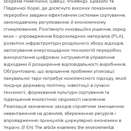
зокрема Німеччини, Швеції, Фінляндії, Бразилії та
Південної Кореї, де досягнуто високих показників
переробки завдяки ефективним системам сортування,
законодавчому регулюванню й економічному
стимулюванню. Розглянуто інноваційні рішення, серед
яких – упровадження біорозкладних матеріалів (PLA),
розвиток інфраструктури роздільного збору відходів,
застосування енергоощадних технологій переробки,
використання цифрових інструментів управління
відходами й розширення відповідальності виробників.
Обґрунтовано, що вирішення проблеми утилізації
пакувальної тари потребує комплексного підходу, який
поєднує державну політику, інвестиції в сучасні
технології, формування культури сортування та
підвищення екологічної свідомості населення.
Реалізація зазначених заходів сприятиме зменшенню
навантаження на довкілля, збереженню ресурсів і
впровадженню принципів циркулярної економіки в
Україні. /// EN: Тhe article examines the environmental