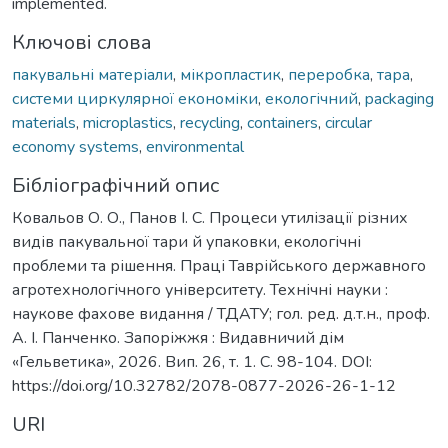
implemented.
Ключові слова
пакувальні матеріали
,
мікропластик
,
переробка
,
тара
,
системи циркулярної економіки
,
екологічний
,
packaging
materials
,
microplastics
,
recycling
,
containers
,
circular
economy systems
,
environmental
Бібліографічний опис
Ковальов О. О., Панов І. С. Процеси утилізації різних
видів пакувальної тари й упаковки, екологічні
проблеми та рішення. Праці Таврійського державного
агротехнологічного університету. Технічні науки :
наукове фахове видання / ТДАТУ; гол. ред. д.т.н., проф.
А. І. Панченко. Запоріжжя : Видавничий дім
«Гельветика», 2026. Вип. 26, т. 1. С. 98-104. DOI:
https://doi.org/10.32782/2078-0877-2026-26-1-12
URI