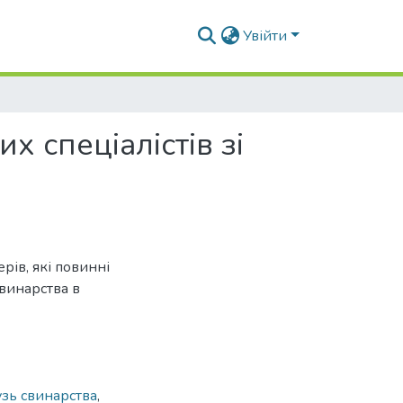
Увійти
 спеціалістів зі
рів, які повинні
винарства в
узь свинарства
,