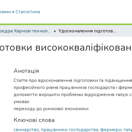
ріями
Статистика
Кафедра Харчові технологіі та готельно-ресторанна справа
Удосконалення підготовки висококваліфікованих спеціалістів зі свинарства
товки висококваліфікованих
Анотація
Стаття про вдосконалення підготовки та підвищення
професійного рівня працівників господарств і ферме
допомогти вирішити проблеми відродження галузі с
умовах
переходу до ринкової економіки
Ключові слова
свинарство
,
працівники господарства
,
фермери
,
гал