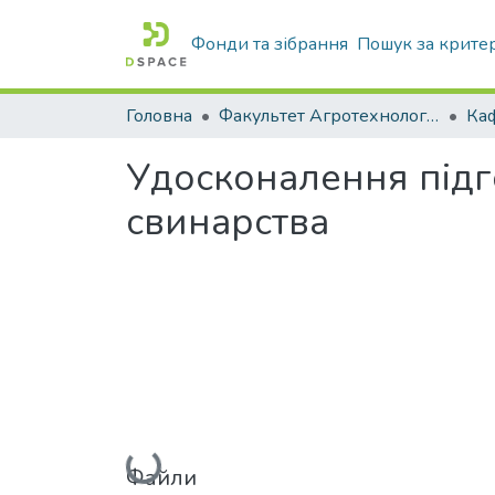
Фонди та зібрання
Пошук за крите
Головна
Факультет Агротехнологій та екології
Удосконалення підго
свинарства
Вантажиться...
Файли