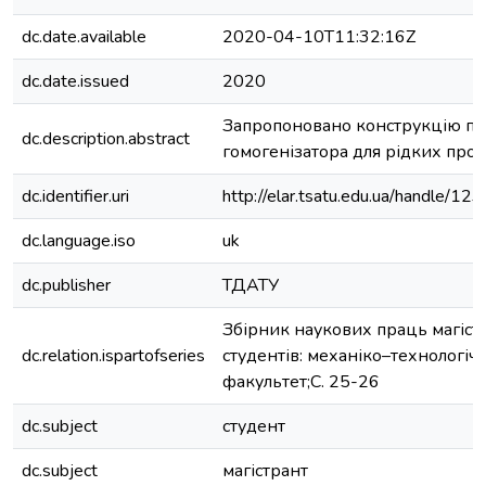
dc.date.available
2020-04-10T11:32:16Z
dc.date.issued
2020
Запропоновано конструкцію пу
dc.description.abstract
гомогенізатора для рідких прод
dc.identifier.uri
http://elar.tsatu.edu.ua/handle/
dc.language.iso
uk
dc.publisher
ТДАТУ
Збірник наукових праць магістр
dc.relation.ispartofseries
студентів: механіко–технологіч
факультет;С. 25-26
dc.subject
студент
dc.subject
магістрант