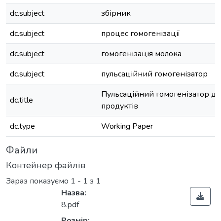
dc.subject
збірник
dc.subject
процес гомогенізації
dc.subject
гомогенізація молока
dc.subject
пульсаційний гомогенізатор
Пульсаційний гомогенізатор дл
dc.title
продуктів
dc.type
Working Paper
Файли
Контейнер файлів
Зараз показуємо
1 - 1 з 1
Назва:
8.pdf
Розмір: