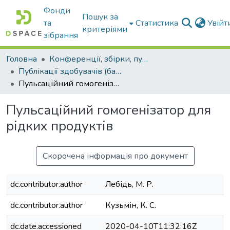
Фонди
Пошук за
та
Статистика
Увій
критеріями
зібрання
Головна
Конференції, збірки, публікації молодих вчених і здобувачів : магістрів, бакалаврів, аспірантів.
Публікації здобувачів (бакалаврів. магістрів, аспірантів)
Пульсаційний гомогенізатор для рідких продуктів
Пульсаційний гомогенізатор для
рідких продуктів
Скорочена інформація про документ
dc.contributor.author
Лебідь, М. Р.
dc.contributor.author
Кузьмін, К. С.
dc.date.accessioned
2020-04-10T11:32:16Z