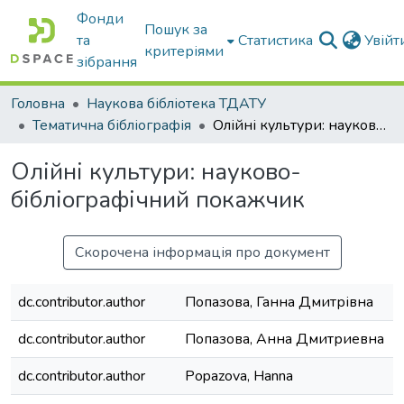
Фонди
Пошук за
та
Статистика
Увій
критеріями
зібрання
Головна
Наукова бібліотека ТДАТУ
Тематична бібліографія
Олійні культури: науково-бібліографічний покажчик
Олійні культури: науково-
бібліографічний покажчик
Скорочена інформація про документ
dc.contributor.author
Попазова, Ганна Дмитрівна
dc.contributor.author
Попазова, Анна Дмитриевна
dc.contributor.author
Popazova, Hanna