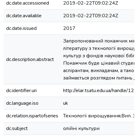
dc.date.accessioned
2019-02-22T09:02:24Z
dc.date.available
2019-02-22T09:02:24Z
dc.date.issued
2017
Запропонований покажчик міст
літературу з технології вирощу
культур з фондів наукової бібл
dc.description.abstract
Покажчик буде цікавий студент
аспірантам, викладачам, а також
займається розглядом питань д
dc.identifier.uri
http://elar.tsatu.edu.ua/handle/
dc.language.iso
uk
dc.relation.ispartofseries
Технології вирощування;Вип. 3
dc.subject
олійні культури