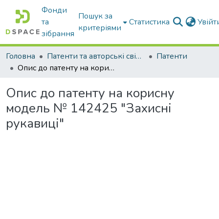
Фонди
Пошук за
та
Статистика
Увій
критеріями
зібрання
Головна
Патенти та авторські свідоцтва
Патенти
Опис до патенту на корисну модель № 142425 "Захисні рукавиці"
Опис до патенту на корисну
модель № 142425 "Захисні
рукавиці"