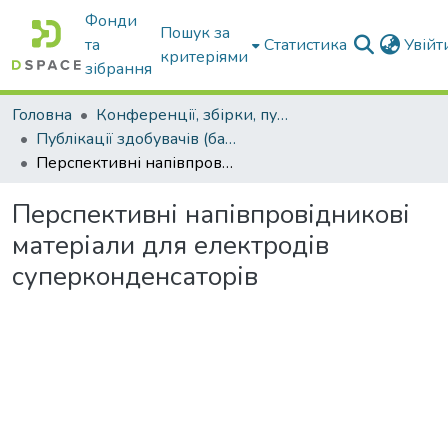
Фонди
Пошук за
та
Статистика
Увій
критеріями
зібрання
Головна
Конференції, збірки, публікації молодих вчених і здобувачів : магістрів, бакалаврів, аспірантів.
Публікації здобувачів (бакалаврів. магістрів, аспірантів)
Перспективні напівпровідникові матеріали для електродів суперконденсаторів
Перспективні напівпровідникові
матеріали для електродів
суперконденсаторів