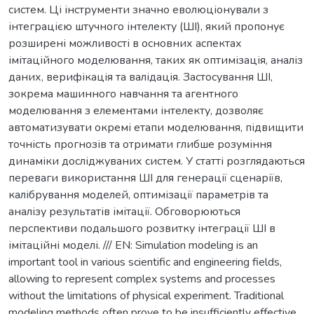
систем. Ці інструменти значно еволюціонували з
інтеграцією штучного інтелекту (ШІ), який пропонує
розширені можливості в основних аспектах
імітаційного моделювання, таких як оптимізація, аналіз
даних, верифікація та валідація. Застосування ШІ,
зокрема машинного навчання та агентного
моделювання з елементами інтелекту, дозволяє
автоматизувати окремі етапи моделювання, підвищити
точність прогнозів та отримати глибше розуміння
динаміки досліджуваних систем. У статті розглядаються
переваги використання ШІ для генерації сценаріїв,
калібрування моделей, оптимізації параметрів та
аналізу результатів імітації. Обговорюються
перспективи подальшого розвитку інтеграції ШІ в
імітаційні моделі. /// EN: Simulation modeling is an
important tool in various scientific and engineering fields,
allowing to represent complex systems and processes
without the limitations of physical experiment. Traditional
modeling methods often prove to be insufficiently effective