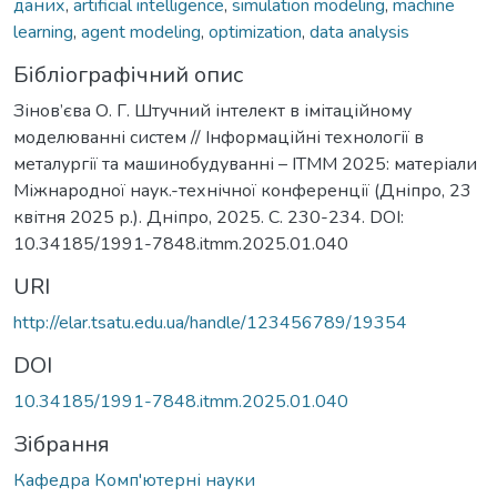
даних
,
artificial intelligence
,
simulation modeling
,
machine
learning
,
agent modeling
,
optimization
,
data analysis
Бібліографічний опис
Зінов’єва О. Г. Штучний інтелект в імітаційному
моделюванні систем // Інформаційні технології в
металургії та машинобудуванні – ІТММ 2025: матеріали
Міжнародної наук.-технічної конференції (Дніпро, 23
квітня 2025 р.). Дніпро, 2025. С. 230-234. DOI:
10.34185/1991-7848.itmm.2025.01.040
URI
http://elar.tsatu.edu.ua/handle/123456789/19354
DOI
10.34185/1991-7848.itmm.2025.01.040
Зібрання
Кафедра Комп'ютерні науки