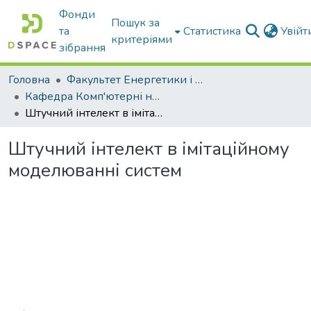
Фонди
Пошук за
та
Статистика
Увій
критеріями
зібрання
Головна
Факультет Енергетики і комп'ютерних технологій
Кафедра Комп'ютерні науки
Штучний інтелект в імітаційному моделюванні систем
Штучний інтелект в імітаційному
моделюванні систем
Вантажиться...