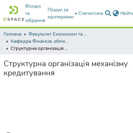
Фонди
Пошук за
та
Статистика
Увій
критеріями
зібрання
Головна
Факультет Економіки та бізнесу
Кафедра Фінансів, обліку і оподаткування
Структурна організація механізму кредитування
Структурна організація механізму
кредитування
ься...