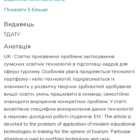
Показати 5 більше
Видавець
ТДАТУ
Анотація
UK : Статтю присвячено проблемі застосування
сучасних освітніх технологій в підготовці кадрів для
сфери туризму. Особлива увага приділяється технології
портфоліо і кейс-технологій, підкреслюється їх
значимість у розвитку творчих здібностей здобувачів
вищої освіти, умінь працювати в команді, самостійно
знаходити вирішення конкретних проблем. У статті
висвітлено специфіка використання даних технологій
в науково-дослідній роботі студентів. EN : The article is
devoted to the problem of application of modern educational
technologies in training for the sphere of tourism. Particular
attention is paid to portfolio technology and case