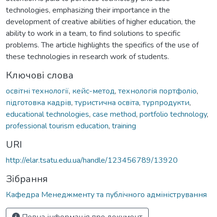
technologies, emphasizing their importance in the
development of creative abilities of higher education, the
ability to work in a team, to find solutions to specific
problems. The article highlights the specifics of the use of
these technologies in research work of students.
Ключові слова
освітні технології
,
кейс-метод
,
технологія портфоліо
,
підготовка кадрів
,
туристична освіта
,
турпродукти
,
educational technologies
,
case method
,
portfolio technology
,
professional tourism education
,
training
URI
http://elar.tsatu.edu.ua/handle/123456789/13920
Зібрання
Кафедра Менеджменту та публічного адміністрування
Повна інформація про документ