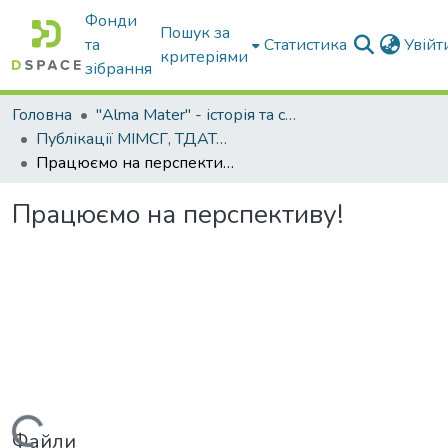
Фонди
Пошук за
та
Статистика
Увій
критеріями
зібрання
Головна
"Alma Mater" - історія та сьогодення Університету
Публікації МІМСГ, ТДАТА, ТДАТУ
Працюємо на перспективу!
Працюємо на перспективу!
Файли