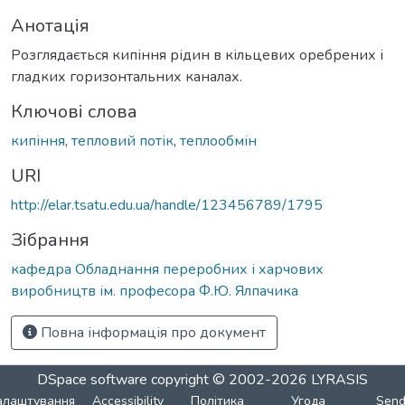
Анотація
Розглядається кипіння рідин в кільцевих оребрених і
гладких горизонтальних каналах.
Ключові слова
кипіння
,
тепловий потік
,
теплообмін
URI
http://elar.tsatu.edu.ua/handle/123456789/1795
Зібрання
кафедра Обладнання переробних і харчових
виробництв ім. професора Ф.Ю. Ялпачика
Повна інформація про документ
DSpace software
copyright © 2002-2026
LYRASIS
алаштування
Accessibility
Політика
Угода
Sen