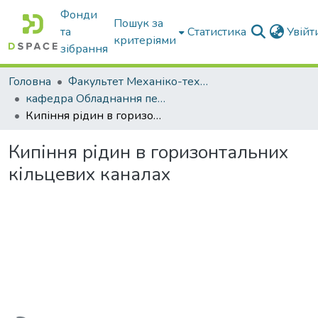
Фонди
Пошук за
та
Статистика
Увій
критеріями
зібрання
Головна
Факультет Механіко-технологічний
кафедра Обладнання переробних і харчових виробництв ім. професора Ф.Ю. Ялпачика
Кипіння рідин в горизонтальних кільцевих каналах
Кипіння рідин в горизонтальних
кільцевих каналах
ажиться...