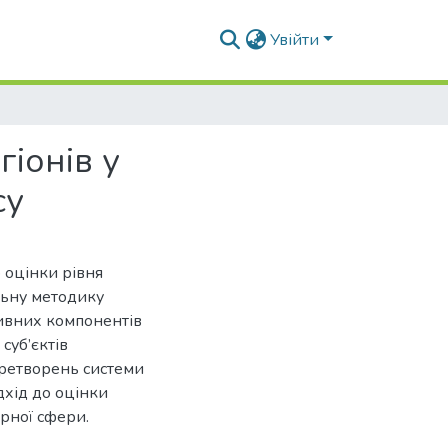
Увійти
іонів у
су
 оцінки рівня
льну методику
ивних компонентів
суб’єктів
еретворень системи
дхід до оцінки
рної сфери.