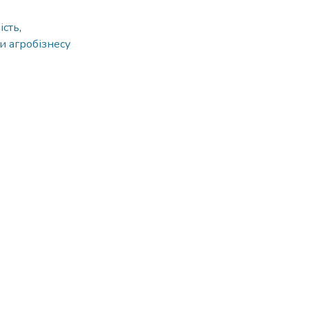
ість
,
ти агробізнесу