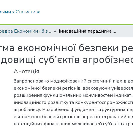
ріями
Статистика
Кафедра Економіки і бізнесу
Інноваційна парадигма економічної безпеки регіонів у конкурентному середовищі суб’єктів агробізнесу
ма економічної безпеки рег
овищі суб’єктів агробізне
Анотація
Запропоновано модифікований системний підхід до
економічної безпеки регіонів, враховуючи універса
розширення функціональних можливостей індикат
інноваційного розвитку та конкурентоспроможності 
агробізнесу. Розроблено фундамент структурних п
економічної безпеки регіонів через інтегрований пі
потенційних фінансових можливостей суб’єктів агра