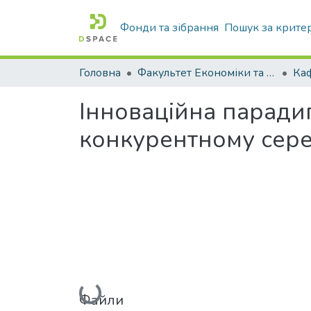
Фонди та зібрання
Пошук за крите
Головна
Факультет Економіки та бізнесу
Інноваційна парадиг
конкурентному серед
Вантажиться...
Файли