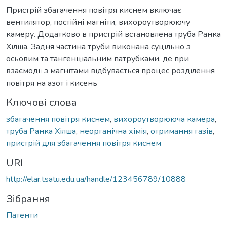
Пристрій збагачення повітря киснем включає
вентилятор, постійні магніти, вихороутворюючу
камеру. Додатково в пристрій встановлена труба Ранка
Хілша. Задня частина труби виконана суцільно з
осьовим та тангенціальним патрубками, де при
взаємодії з магнітами відбувається процес розділення
повітря на азот і кисень
Ключові слова
збагачення повітря киснем
,
вихороутворююча камера
,
труба Ранка Хілша
,
неорганічна хімія
,
отримання газів
,
пристрій для збагачення повітря киснем
URI
http://elar.tsatu.edu.ua/handle/123456789/10888
Зібрання
Патенти