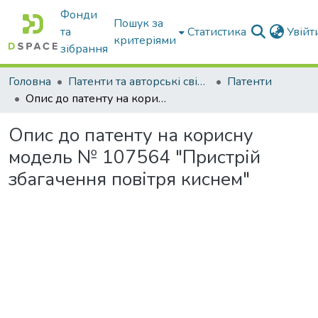
Фонди
Пошук за
та
Статистика
Увій
критеріями
зібрання
Головна
Патенти та авторські свідоцтва
Патенти
Опис до патенту на корисну модель № 107564 "Пристрій збагачення повітря киснем"
Опис до патенту на корисну
модель № 107564 "Пристрій
збагачення повітря киснем"