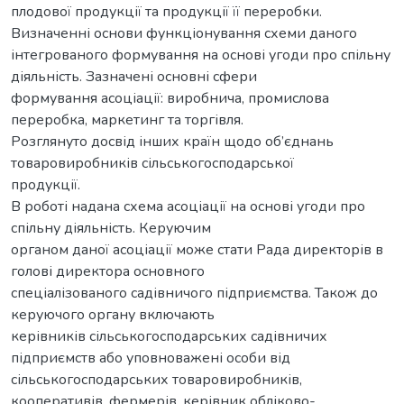
плодової продукції та продукції її переробки.
Визначенні основи функціонування схеми даного
інтегрованого формування на основі угоди про спільну
діяльність. Зазначені основні сфери
формування асоціації: виробнича, промислова
переробка, маркетинг та торгівля.
Розглянуто досвід інших країн щодо об’єднань
товаровиробників сільськогосподарської
продукції.
В роботі надана схема асоціації на основі угоди про
спільну діяльність. Керуючим
органом даної асоціації може стати Рада директорів в
голові директора основного
спеціалізованого садівничого підприємства. Також до
керуючого органу включають
керівників сільськогосподарських садівничих
підприємств або уповноважені особи від
сільськогосподарських товаровиробників,
кооперативів, фермерів, керівник обліково-