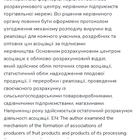
розрахункового центру, керівники підприємств
торгівельної мережі. Всі рішення керівничого
органу повинні бути оформлені протоколом
узгодження механізму розподілу виручки від
реалізації для кожного учасника, роздрібних та
оптових цін асоціації за підписами
керівництва. Основним розрахунковим центром
асоціаціє є обліково-розрахунковий відділ,
який здійснює облік поточних справ асоціації,
статистичний облік надходження плодової
продукції, її переробки і реалізації, проведення
своєчасного розрахунку із
сільськогосподарськими товаровиробниками,
садівничими підприємствами, магазинами.
Наприкінці року здійснюється остаточний розрахунок
діяльності асоціації. EN: The author examined the
mechanism of the formation of associations of
producers of fruit products and products of its processing.