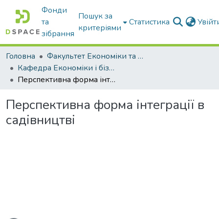
Фонди
Пошук за
та
Статистика
Увій
критеріями
зібрання
Головна
Факультет Економіки та бізнесу
Кафедра Економіки і бізнесу
Перспективна форма інтеграції в садівництві
Перспективна форма інтеграції в
садівництві
Вантажиться...