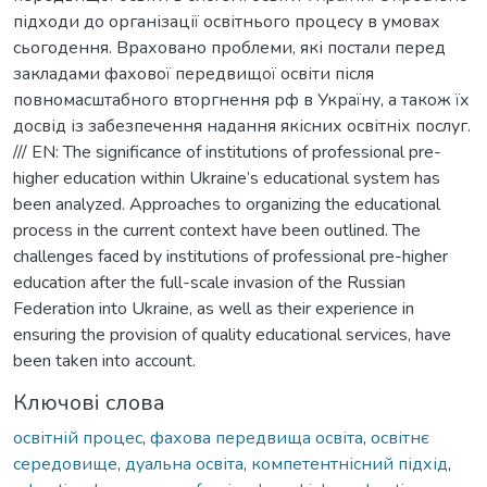
підходи до організації освітнього процесу в умовах
сьогодення. Враховано проблеми, які постали перед
закладами фахової передвищої освіти після
повномасштабного вторгнення рф в Україну, а також їх
досвід із забезпечення надання якісних освітніх послуг.
/// EN: The significance of institutions of professional pre-
higher education within Ukraine’s educational system has
been analyzed. Approaches to organizing the educational
process in the current context have been outlined. The
challenges faced by institutions of professional pre-higher
education after the full-scale invasion of the Russian
Federation into Ukraine, as well as their experience in
ensuring the provision of quality educational services, have
been taken into account.
Ключові слова
освітній процес
,
фахова передвища освіта
,
освітнє
середовище
,
дуальна освіта
,
компетентнісний підхід
,