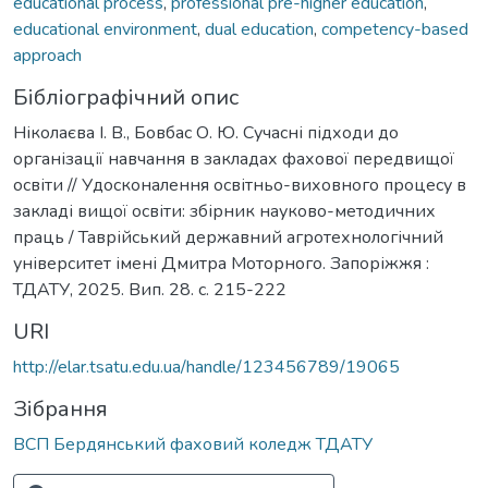
educational process
,
professional pre-higher education
,
educational environment
,
dual education
,
competency-based
approach
Бібліографічний опис
Ніколаєва І. В., Бовбас О. Ю. Сучасні підходи до
організації навчання в закладах фахової передвищої
освіти // Удосконалення освітньо-виховного процесу в
закладі вищої освіти: збірник науково-методичних
праць / Таврійський державний агротехнологічний
університет імені Дмитра Моторного. Запоріжжя :
ТДАТУ, 2025. Вип. 28. с. 215-222
URI
http://elar.tsatu.edu.ua/handle/123456789/19065
Зібрання
ВСП Бердянський фаховий коледж ТДАТУ