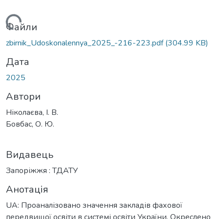
ажиться...
Файли
zbirnik_Udoskonalennya_2025_-216-223.pdf
(304.99 KB)
Дата
2025
Автори
Ніколаєва, І. В.
Бовбас, О. Ю.
Видавець
Запоріжжя : ТДАТУ
Анотація
UA: Проаналізовано значення закладів фахової
передвищої освіти в системі освіти України. Окреслено