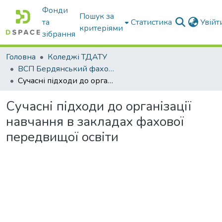
Фонди
Пошук за
та
Статистика
Увій
критеріями
зібрання
Головна
Коледжі ТДАТУ
ВСП Бердянський фаховий коледж ТДАТУ
Сучасні підходи до організації навчання в закладах фахової передвищої освіти
Сучасні підходи до організації
навчання в закладах фахової
передвищої освіти