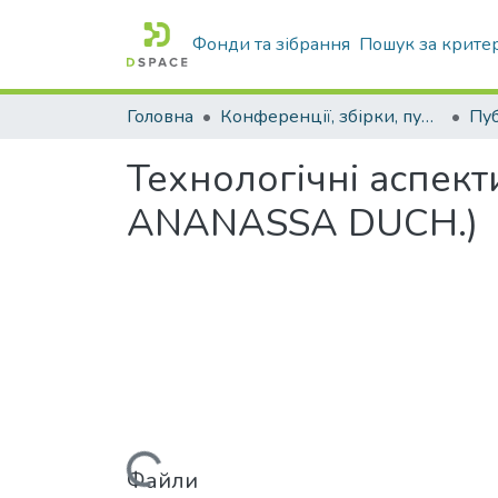
Фонди та зібрання
Пошук за крите
Головна
Конференції, збірки, публікації молодих вчених і здобувачів : магістрів, бакалаврів, аспірантів.
Технологічні аспек
ANANASSA DUCH.)
Файли