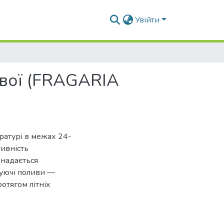
Увійти
ової (FRAGARIA
ратурі в межах 24-
ивність
 надається
уючі поливи —
отягом літніх