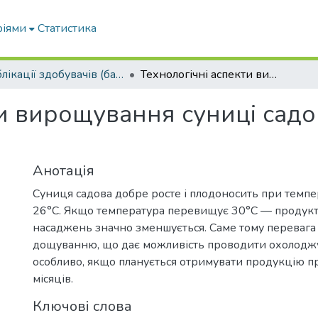
ріями
Статистика
Публікації здобувачів (бакалаврів. магістрів, аспірантів)
Технологічні аспекти вирощування суниці садової (FRAGARIA ANANASSA DUCH.)
ти вирощування суниці сад
Анотація
Суниця садова добре росте і плодоносить при темпе
26°С. Якщо температура перевищує 30°С — продукт
насаджень значно зменшується. Саме тому перевага
дощуванню, що дає можливість проводити охолодж
особливо, якщо планується отримувати продукцію пр
місяців.
Ключові слова