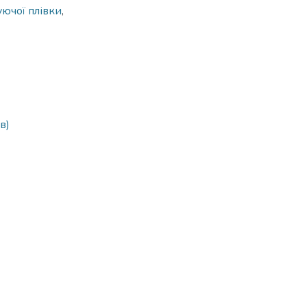
ючої плівки
,
в)