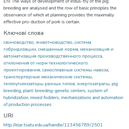
EN: The ways of development of indus-try of the pig
breeding are analysed and the row of basic principles the
observance of which at planning provides the maximally
effective pro-duction of pork is certain.
Ключові слова
свиноводство
,
животноводство
,
система
гибридизации
,
смешанные корма
,
механизация и
автоматизация производственного процесса
,
отклонения от норм технологического
проектирования
,
самосплавные системы навоза
,
транспортерные механические системы
,
теплоутилизаторы разных типов
,
энергозатраты
,
рig
breeding
,
plant-breeding-genetic centers
,
system of
hybridization
,
mixed fodders
,
mechanizations and automation
of production processes
URI
http://elar.tsatu.edu.ua/handle/123456789/2501