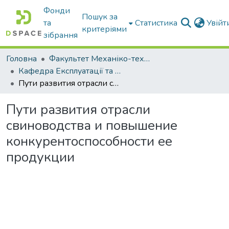
Фонди
Пошук за
та
Статистика
Увій
критеріями
зібрання
Головна
Факультет Механіко-технологічний
Кафедра Експлуатації та технічного сервісу машин
Пути развития отрасли свиноводства и повышение конкурентоспособности ее продукции
Пути развития отрасли
свиноводства и повышение
конкурентоспособности ее
продукции