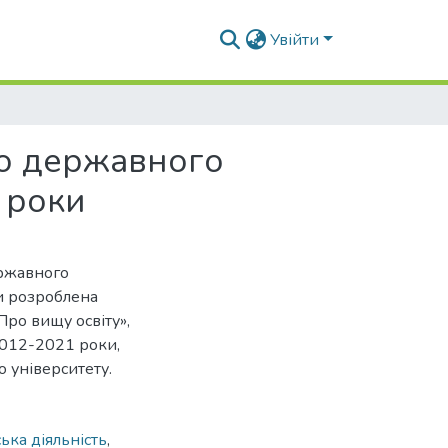
Увійти
го державного
 роки
ержавного
и розроблена
Про вищу освіту»,
 2012-2021 роки,
 університету.
ька діяльність
,