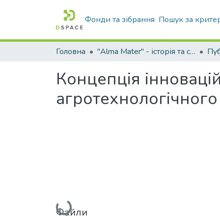
Фонди та зібрання
Пошук за крите
Головна
"Alma Mater" - історія та сьогодення Університету
Концепція інноваці
агротехнологічного
Вантажиться...
Файли