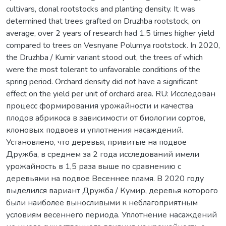
cultivars, clonal rootstocks and planting density. It was
determined that trees grafted on Druzhba rootstock, on
average, over 2 years of research had 1.5 times higher yield
compared to trees on Vesnyane Polumya rootstock. In 2020,
the Druzhba / Kumir variant stood out, the trees of which
were the most tolerant to unfavorable conditions of the
spring period. Orchard density did not have a significant
effect on the yield per unit of orchard area. RU: Исследован
процесс формирования урожайности и качества
плодов абрикоса в зависимости от биологии сортов,
клоновых подвоев и уплотнения насаждений.
Установлено, что деревья, привитые на подвое
Дружба, в среднем за 2 года исследований имели
урожайность в 1,5 раза выше по сравнению с
деревьями на подвое Весеннее пламя. В 2020 году
выделился вариант Дружба / Кумир, деревья которого
были наиболее выносливыми к неблагоприятным
условиям весеннего периода. Уплотнение насаждений