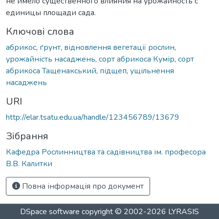
не имело существенного влияния на урожайность с
единицы площади сада.
Ключові слова
абрикос
,
ґрунт
,
відновлення вегетації рослин
,
урожайність насаджень
,
сорт абрикоса Кумір
,
сорт
абрикоса Тащенакський
,
підщеп
,
ущільнення
насаджень
URI
http://elar.tsatu.edu.ua/handle/123456789/13679
Зібрання
Кафедра Рослинництва та садівництва ім. професора
В.В. Калитки
Повна інформація про документ
DSpace software
copyright © 2002-2026
LYRASIS