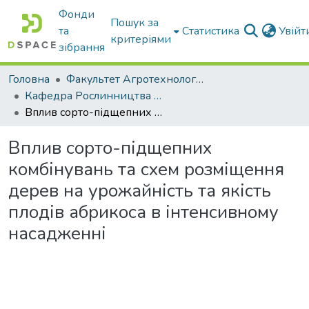
Фонди
Пошук за
та
Статистика
Увій
критеріями
зібрання
Головна
Факультет Агротехнологій та екології
Кафедра Рослинництва та садівництва ім. професора В.В. Калитки
Вплив сорто-підщепних комбінувань та схем розміщення дерев на урожайність та якість плодів абрикоса в інтенсивному насадженні
Вплив сорто-підщепних
комбінувань та схем розміщення
дерев на урожайність та якість
плодів абрикоса в інтенсивному
насадженні