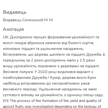
Видавець
Видавець Сочінський М. М.
Анотація
UK: Досліджено процес формування урожайності та
якості плодів абрикоса залежно від біології сортів,
клонових підщеп та ущільнення насаджень.
Встановлено, що дерева, щеплені на підщепі Дружба, в
середньому за 2 роки досліджень мали у 1,5 рази
вищу урожайність порівняно з деревами на підщепі
Весняне полум’я. У 2020 році виділився варіант з
комбінуванням Дружба / Кумір, дерева якого були
найбільш витривалими до несприятливих умов
весняного періоду. Ущільнення насаджень не мало
суттєвого впливу на урожайність з одиниці площі саду.
EN: The process of the formation of the yield and quality of
apricot fruits was investigated depending on the biology of