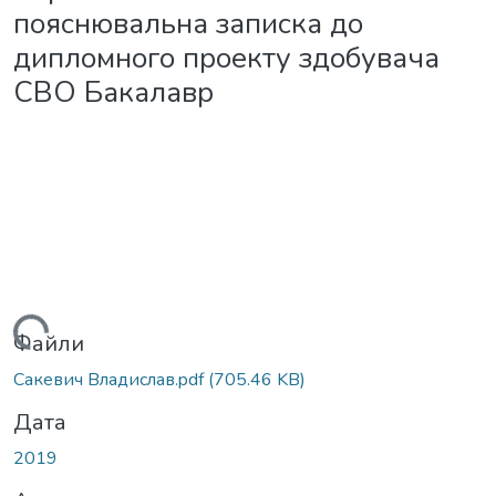
пояснювальна записка до
дипломного проекту здобувача
СВО Бакалавр
ться...
Файли
Сакевич Владислав.pdf
(705.46 KB)
Дата
2019