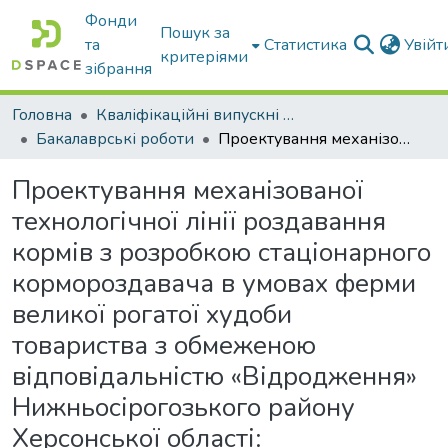
Фонди
Пошук за
та
Статистика
Увій
критеріями
зібрання
Головна
Кваліфікаційні випускні роботи бакалаврів і магістрів
Бакалаврські роботи
Проектування механізованої технологічної лінії роздавання кормів з розробкою стаціонарного кормороздавача в умовах ферми великої рогатої худоби товариства з обмеженою відповідальністю «Відродження» Нижньосірогозького району Херсонської області: пояснювальна записка до дипломного проекту здобувача СВО Бакалавр
Проектування механізованої
технологічної лінії роздавання
кормів з розробкою стаціонарного
кормороздавача в умовах ферми
великої рогатої худоби
товариства з обмеженою
відповідальністю «Відродження»
Нижньосірогозького району
Херсонської області: