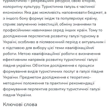
турмистично – рекреаційні ресурси, свою історію,
колоритну культуру. Туристична галузь є частиної
економіки. Яка дає можливість наповнювати бюджет, а
з іншого боку формує імідж та популяризує країну,
сприяє залученню інвестицій, обміну знаннями та
професійними навичками серед інших країн. Тому то
дослідження перспектив розвитку галузі туризму в
Україні, особливо в післявоєнний період є актуальним і
є підставою для вибору цієї теми кваліфікаційнлї
роботи. Метою кваліфікацйної роботи є визначення
ефективним напрямів розвитку туристичної галузі
півдня україни. Об’єктом дослідження є процеси
формування видів туристичних послуг в галузі півдня
України. Предметом дослідження є теоретико-
методичні положення та практичні рекомендації
формування перпектив розвитку туристичної галузі
півдня України.
Ключові слова