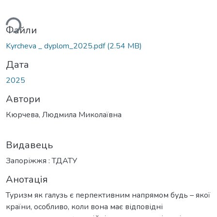
ься...
Файли
Kyrcheva _ dyplom_2025.pdf
(2.54 MB)
Дата
2025
Автори
Кюрчева, Людмила Миколаївна
Видавець
Запоріжжя : ТДАТУ
Анотація
Туризм як галузь є перпективним напрямом будь – якої
країни, особливо, коли вона має відповідні