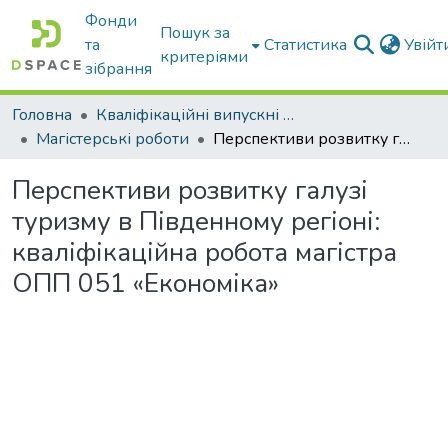
Фонди
Пошук за
та
Статистика
Увій
критеріями
зібрання
Головна
Кваліфікаційні випускні роботи бакалаврів і магістрів
Магістерські роботи
Перспективи розвитку галузі туризму в Південному регіоні: кваліфікаційна робота магістра ОПП 051 «Економіка»
Перспективи розвитку галузі
туризму в Південному регіоні:
кваліфікаційна робота магістра
ОПП 051 «Економіка»