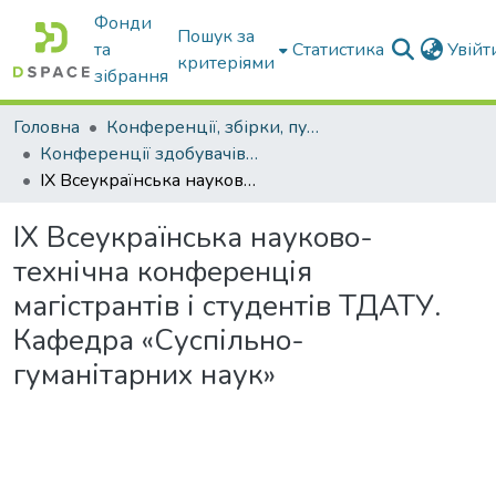
Фонди
Пошук за
та
Статистика
Увій
критеріями
зібрання
Головна
Конференції, збірки, публікації молодих вчених і здобувачів : магістрів, бакалаврів, аспірантів.
Конференції здобувачів та молодих вчених
ІX Всеукраїнська науково-технічна конференція магістрантів і студентів ТДАТУ. Кафедра «Суспільно-гуманітарних наук»
ІX Всеукраїнська науково-
технічна конференція
магістрантів і студентів ТДАТУ.
Кафедра «Суспільно-
гуманітарних наук»