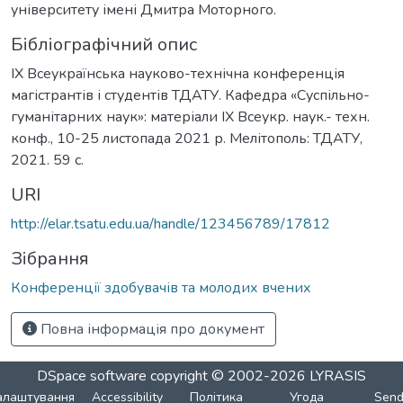
університету імені Дмитра Моторного.
Бібліографічний опис
ІX Всеукраїнська науково-технічна конференція
магістрантів і студентів ТДАТУ. Кафедра «Суспільно-
гуманітарних наук»: матеріали ІX Всеукр. наук.- техн.
конф., 10-25 листопада 2021 р. Мелітополь: ТДАТУ,
2021. 59 с.
URI
http://elar.tsatu.edu.ua/handle/123456789/17812
Зібрання
Конференції здобувачів та молодих вчених
Повна інформація про документ
DSpace software
copyright © 2002-2026
LYRASIS
алаштування
Accessibility
Політика
Угода
Sen