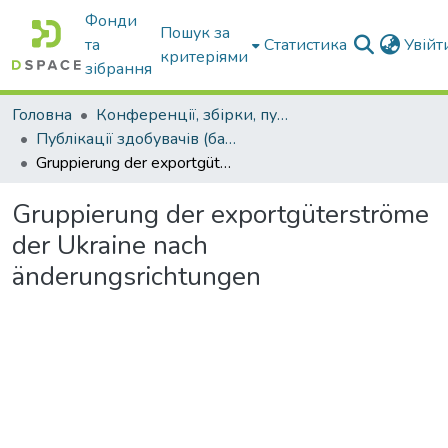
Фонди
Пошук за
та
Статистика
Увій
критеріями
зібрання
Головна
Конференції, збірки, публікації молодих вчених і здобувачів : магістрів, бакалаврів, аспірантів.
Публікації здобувачів (бакалаврів. магістрів, аспірантів)
Gruppierung der exportgüterströme der Ukraine nach änderungsrichtungen
Gruppierung der exportgüterströme
der Ukraine nach
änderungsrichtungen