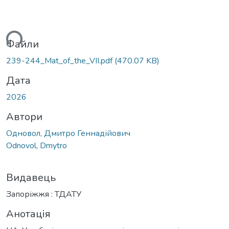
ься...
Файли
239-244_Mat_of_the_VІІ.pdf
(470.07 KB)
Дата
2026
Автори
Одновол, Дмитро Геннадійович
Odnovol, Dmytro
Видавець
Запоріжжя : ТДАТУ
Анотація