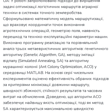
UA: У роботі запропоновано підходи до вирішення
задачі оптимізації логістичних маршрутів аграрної
техніки в системах точного землеробства.
Сформульовано математичну модель маршрутизації,
що враховує координати точок виконання
агротехнічних операцій, геометрію поля, наявність
перешкод та техніко-експлуатаційні параметри машин.
Виконано програмну реалізацію та порівняльний
аналіз трьох метаевристичних алгоритмів: генетичного
алгоритму (Genetic Algorithm, GA), методу імітації
відпалу (Simulated Annealing, SA) та алгоритму
мурашиної колонії (Ant Colony Optimization, ACO) у
середовищі MATLAB. На основі серії чисельних
експериментів оцінено ефективність обраних підходів
за критеріями мінімізації довжини маршруту,
швидкості збіжності, стійкості результатів та часових
витрат на обчислення. Доведено, що алгоритм ACO
забезпечує найвищу якість оптимізації, тоді як метод
SA характеризується максимальною швидкістю