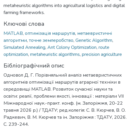
metaheuristic algorithms into agricultural logistics and digital
farming frameworks.
Ключові слова
MATLAB
,
оптимізація маршрутів
,
метаевристичні
алгоритми
,
точне землеробство
,
Genetic Algorithm
,
Simulated Annealing
,
Ant Colony Optimization
,
route
optimization
,
metaheuristic algorithms
,
precision agriculture
Бібліографічний опис
Одновол Д. Г. Порівняльний аналіз метаевристичних
алгоритмів оптимізації маршрутів аграрної техніки в
середовищі MATLAB. Розвиток сучасної науки та
освіти: реалії, проблеми якості, інновації : матеріали VІІ
Міжнародної наук.-практ. конф. (м. Запоріжжя, 20-22
травня 2026 р.) / ТДАТУ; ред.колегія: С. В. Кюрчев, В. О.
Радкевич, В. М. Кюрчев та ін. Запоріжжя : ТДАТУ, 2026.
С. 239-244.