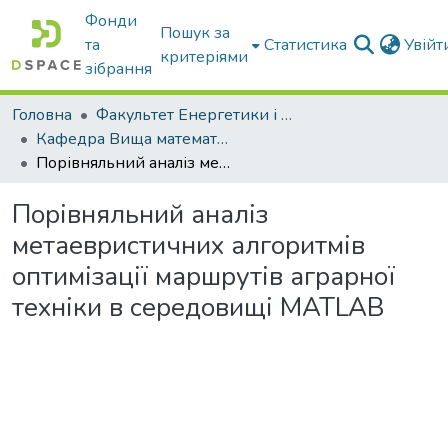
Фонди
Пошук за
та
Статистика
Увій
критеріями
зібрання
Головна
Факультет Енергетики і комп'ютерних технологій
Кафедра Вища математика та фізика
Порівняльний аналіз метаевристичних алгоритмів оптимізації маршрутів аграрної техніки в середовищі MATLAB
Порівняльний аналіз
метаевристичних алгоритмів
оптимізації маршрутів аграрної
техніки в середовищі MATLAB