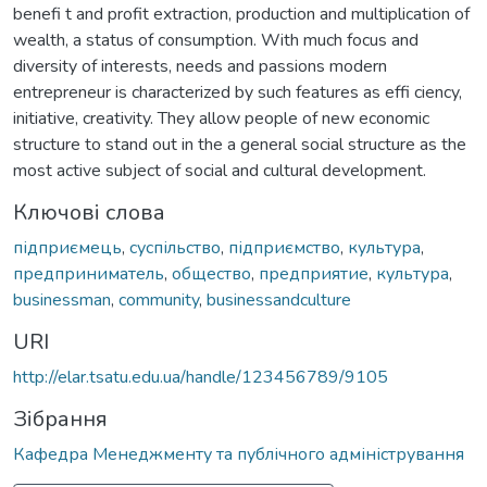
benefi t and profit extraction, production and multiplication of
wealth, a status of consumption. With much focus and
diversity of interests, needs and passions modern
entrepreneur is characterized by such features as effi ciency,
initiative, creativity. They allow people of new economic
structure to stand out in the a general social structure as the
most active subject of social and cultural development.
Ключові слова
підприємець
,
суспільство
,
підприємство
,
культура
,
предприниматель
,
общество
,
предприятие
,
культура
,
businessman
,
community
,
businessandculture
URI
http://elar.tsatu.edu.ua/handle/123456789/9105
Зібрання
Кафедра Менеджменту та публічного адміністрування