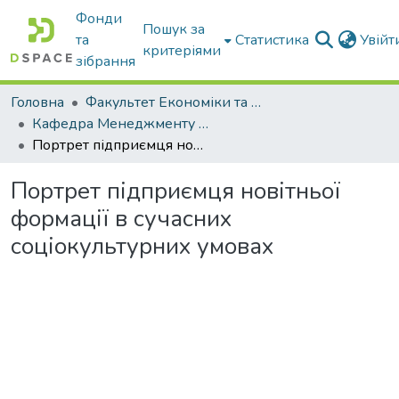
Фонди
Пошук за
та
Статистика
Увій
критеріями
зібрання
Головна
Факультет Економіки та бізнесу
Кафедра Менеджменту та публічного адміністрування
Портрет підприємця новітньої формації в сучасних соціокультурних умовах
Портрет підприємця новітньої
формації в сучасних
соціокультурних умовах