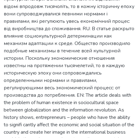
відомі впродовж тисячоліть, то в кожну історичну епоху
вони супроводжувалися певними нормами і
правилами, які регулюють увесь економічний процес:
від виробництва до споживання. RU: В статье раскрыто
влияние социокультурной детерминации как
механизм адаптации к среде. Общество производило
подобные механизмы в течение всей культурной
истории. Поскольку экономические отношения
известны на протяжении тысячелетий, то в каждую
историческую эпоху они сопровождались
определенными нормами и правилами,
регулирующими весь экономический процесс: от
производства до потребления. EN: The article deals with
the problem of human existence in sociocultural space
between globalization and the information revolution. As
history shows, entrepreneurs – people who have the ability
to signifi cantly affect the economic and social situation of the
country and create her image in the international business