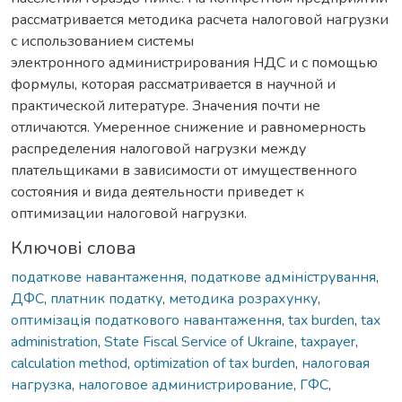
рассматривается методика расчета налоговой нагрузки
с использованием системы
электронного администрирования НДС и с помощью
формулы, которая рассматривается в научной и
практической литературе. Значения почти не
отличаются. Умеренное снижение и равномерность
распределения налоговой нагрузки между
плательщиками в зависимости от имущественного
состояния и вида деятельности приведет к
оптимизации налоговой нагрузки.
Ключові слова
податкове навантаження
,
податкове адміністрування
,
ДФС
,
платник податку
,
методика розрахунку
,
оптимізація податкового навантаження
,
tax burden
,
tax
administration
,
State Fiscal Service of Ukraine
,
taxpayer
,
calculation method
,
optimization of tax burden
,
налоговая
нагрузка
,
налоговое администрирование
,
ГФС
,