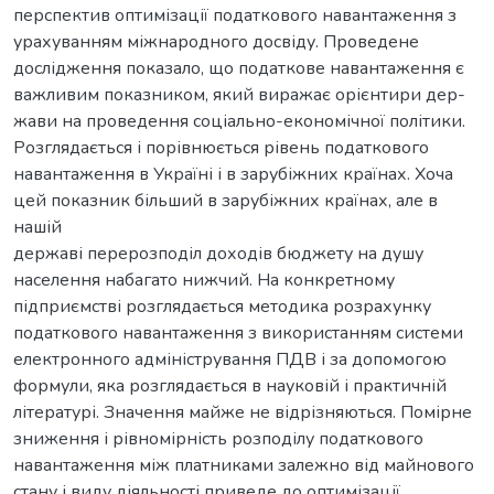
перспектив оптимізації податкового навантаження з
урахуванням міжнародного досвіду. Проведене
дослідження показало, що податкове навантаження є
важливим показником, який виражає орієнтири дер-
жави на проведення соціально-економічної політики.
Розглядається і порівнюється рівень податкового
навантаження в Україні і в зарубіжних країнах. Хоча
цей показник більший в зарубіжних країнах, але в
нашій
державі перерозподіл доходів бюджету на душу
населення набагато нижчий. На конкретному
підприємстві розглядається методика розрахунку
податкового навантаження з використанням системи
електронного адміністрування ПДВ і за допомогою
формули, яка розглядається в науковій і практичній
літературі. Значення майже не відрізняються. Помірне
зниження і рівномірність розподілу податкового
навантаження між платниками залежно від майнового
стану і виду діяльності приведе до оптимізації