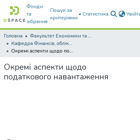
Фонди
Пошук за
та
Статистика
Увій
критеріями
зібрання
Головна
Факультет Економіки та бізнесу
Кафедра Фінансів, обліку і оподаткування
Окремі аспекти щодо податкового навантаження
Окремі аспекти щодо
податкового навантаження
ться...