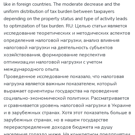
like in foreign countries. The moderate decrease and the
uniform distribution of tax burden between taxpayers
depending on the property status and type of activity leads
to optimziation of tax burden. RU: Целью статьи является
исследование теоретических и методических аспектов
определения налоговой нагрузки, анализ влияния
налоговой нагрузки на деятельность субъектов
хозяйствования, формирование перспектив
оптимизации налоговой нагрузки с учетом
международного опыта.
Проведенное исследование показало, что налоговая
нагрузка является важным показателем, который
выражает ориентиры государства на проведение
социально-экономической политики. Рассматривается
и сравнивается уровень налоговой нагрузки в Украине
и в зарубежных странах. Хотя этот показатель больше в
зарубежных странах, но в нашем государстве
перераспределение доходов бюджета на душу
населения гораздо ниже. На конкретном предприятии