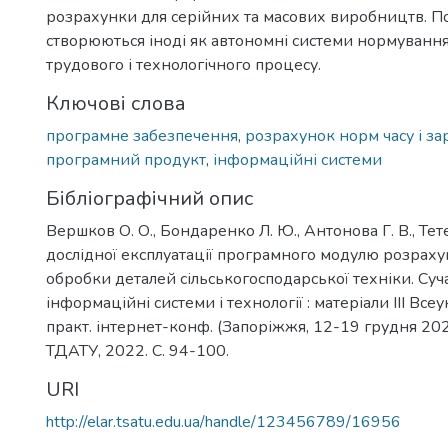
розрахунки для серійних та масових виробництв. По
створюються іноді як автономні системи нормування
трудового і технологічного процесу.
Ключові слова
програмне забезпечення
,
розрахунок норм часу і за
програмний продукт
,
інформаційні системи
Бібліографічний опис
Вершков О. О., Бондаренко Л. Ю., Антонова Г. В., Тете
дослідної експлуатації програмного модулю розраху
обробки деталей сільськогосподарської техніки. Суч
інформаційні системи і технології : матеріали ІІІ Всеу
практ. інтернет-конф. (Запоріжжя, 12-19 грудня 2022
ТДАТУ, 2022. С. 94-100.
URI
http://elar.tsatu.edu.ua/handle/123456789/16956