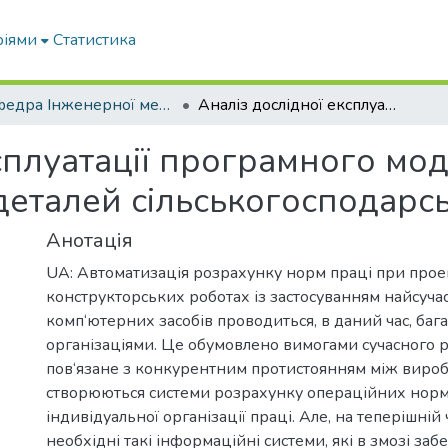
ріями
Статистика
Кафедра Інженерної механіки та комп'ютерного проектування
Аналіз дослідної експлуатації програмного модулю розрахунку норм часу обробки деталей сільськогосподарської техніки
ксплуатації програмного мо
еталей сільськогосподарсь
Анотація
UA: Автоматизація розрахунку норм праці при прое
конструкторських роботах із застосуванням найсуча
комп‘ютерних засобів проводиться, в даний час, баг
організаціями. Це обумовлено вимогами сучасного 
пов‘язане з конкурентним протистоянням між вироб
створюються системи розрахунку операційних норм 
індивідуальної організації праці. Але, на теперішній 
необхідні такі інформаційні системи, які в змозі заб