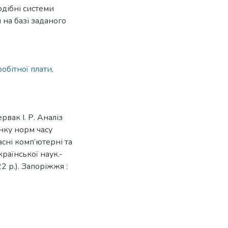
дібні системи
 на базі заданого
робітної плати
,
рвак І. Р. Аналіз
нку норм часу
асні комп’ютерні та
країнської наук.-
 р.). Запоріжжя :