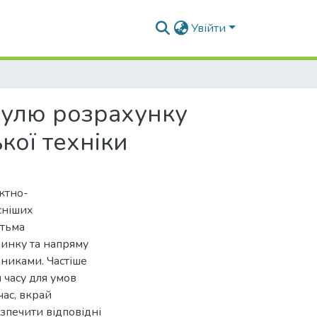
Увійти
дулю розрахунку
кої техніки
ктно-
сніших
атьма
ринку та напряму
никами. Частіше
часу для умов
час, вкрай
езпечити відповідні