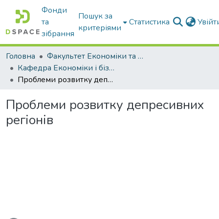
Фонди
Пошук за
та
Статистика
Увій
критеріями
зібрання
Головна
Факультет Економіки та бізнесу
Кафедра Економіки і бізнесу
Проблеми розвитку депресивних регіонів
Проблеми розвитку депресивних
регіонів