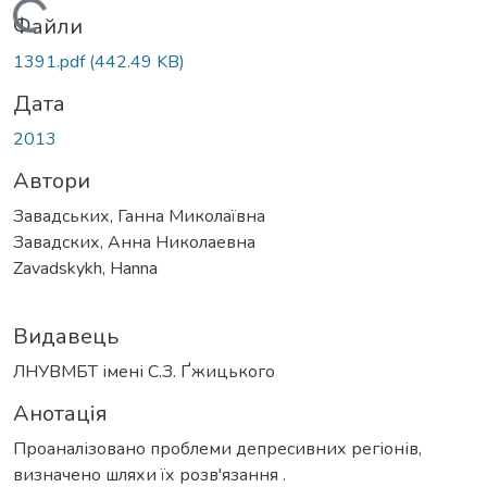
Вантажиться...
Файли
1391.pdf
(442.49 KB)
Дата
2013
Автори
Завадських, Ганна Миколаївна
Завадских, Анна Николаевна
Zavadskykh, Hanna
Видавець
ЛНУВМБТ імені С.З. Ґжицького
Анотація
Проаналізовано проблеми депресивних регіонів,
визначено шляхи їх розв'язання .