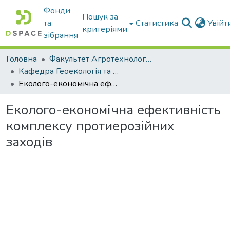
Фонди
Пошук за
та
Статистика
Увій
критеріями
зібрання
Головна
Факультет Агротехнологій та екології
Кафедра Геоекологія та землеустрій
Еколого-економічна ефективність комплексу протиерозійних заходів
Еколого-економічна ефективність
комплексу протиерозійних
заходів