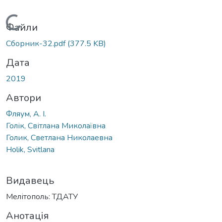
Вантажиться...
Файли
Сборник-32.pdf
(377.5 KB)
Дата
2019
Автори
Фляум, А. І.
Голік, Світлана Миколаївна
Голик, Светлана Николаевна
Holik, Svitlana
Видавець
Мелітополь: ТДАТУ
Анотація