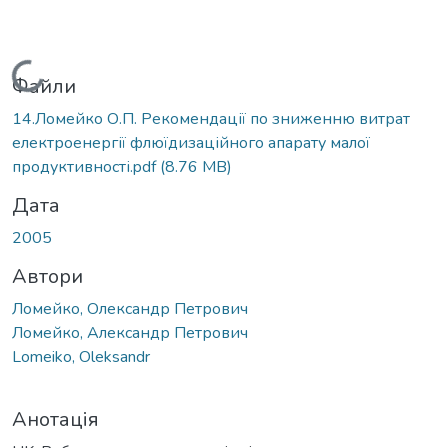
Вантажиться...
Файли
14.Ломейко О.П. Рекомендації по зниженню витрат
електроенергії флюїдизаційного апарату малої
продуктивності.pdf
(8.76 MB)
Дата
2005
Автори
Ломейко, Олександр Петрович
Ломейко, Александр Петрович
Lomeiko, Oleksandr
Анотація