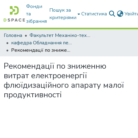
Фонди
Пошук за
та
Статистика
Увій
критеріями
зібрання
Головна
Факультет Механіко-технологічний
кафедра Обладнання переробних і харчових виробництв ім. професора Ф.Ю. Ялпачика
Рекомендації по зниженню витрат електроенергії флюїдизаційного апарату малої продуктивності
Рекомендації по зниженню
витрат електроенергії
флюїдизаційного апарату малої
продуктивності