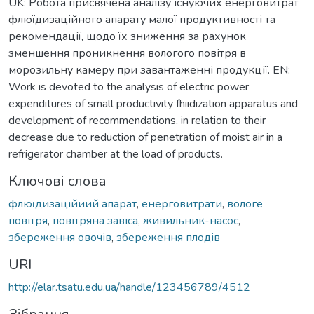
UK: Робота присвячена аналізу існуючих енерговитрат
флюїдизаційного апарату малої продуктивності та
рекомендації, щодо їх зниження за рахунок
зменшення проникнення вологого повітря в
морозильну камеру при завантаженні продукції. EN:
Work is devoted to the analysis of electric power
expenditures of small productivity fhiidization apparatus and
development of recommendations, in relation to their
decrease due to reduction of penetration of moist air in a
refrigerator chamber at the load of products.
Ключові слова
флюїдизаційиий апарат
,
енерговитрати
,
вологе
повітря
,
повітряна завіса
,
живильник-насос
,
збереження овочів
,
збереження плодів
URI
http://elar.tsatu.edu.ua/handle/123456789/4512