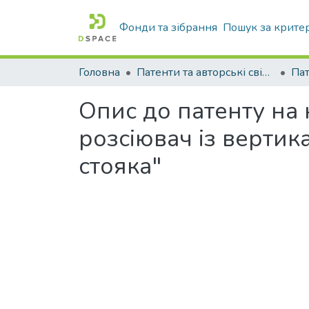
Фонди та зібрання
Пошук за крите
Головна
Патенти та авторські свідоцтва
Па
Опис до патенту на
розсіювач із верти
стояка"