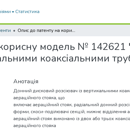
ріями
Статистика
тенти
Опис до патенту на корисну модель № 142621 "Донний дисковий розсіювач із вертикальними коаксіальними трубами аераційного стояка"
 корисну модель № 142621
кальними коаксіальними тр
Анотація
Донний дисковий розсіювач із вертикальними коак
аераційного стояка, що
включає аераційний стояк, радіальний донний розсі
форми, скоси-поділювачі секцій, нижнє відділення а
аераційний стояк виконано із двох або трьох коаксі
аераційного стояка