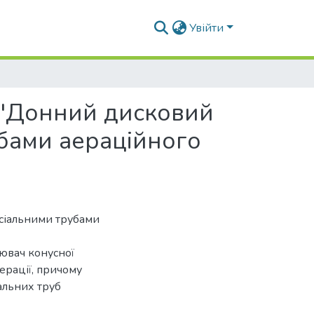
Увійти
 "Донний дисковий
убами аераційного
сіальними трубами
ювач конусної
ерації, причому
альних труб