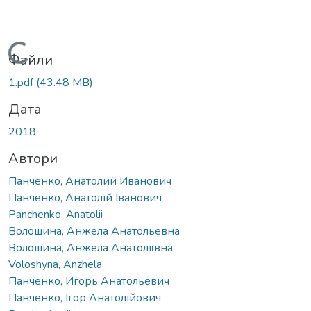
Вантажиться...
Файли
1.pdf
(43.48 MB)
Дата
2018
Автори
Панченко, Анатолий Иванович
Панченко, Анатолій Іванович
Panchenko, Anatolii
Волошина, Анжела Анатольевна
Волошина, Анжела Анатоліївна
Voloshyna, Anzhela
Панченко, Игорь Анатольевич
Панченко, Ігор Анатолійович