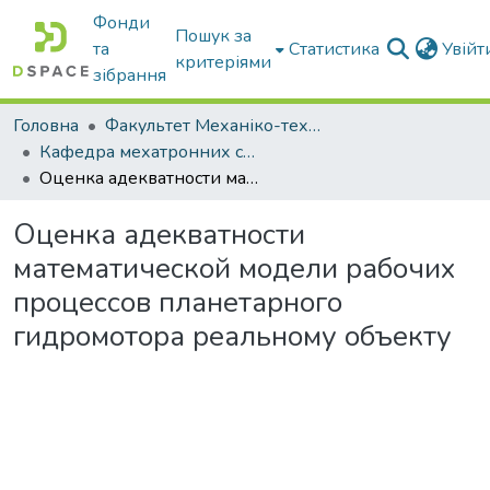
Фонди
Пошук за
та
Статистика
Увій
критеріями
зібрання
Головна
Факультет Механіко-технологічний
Кафедра мехатронних систем тракторів та сільскогосподарських машин
Оценка адекватности математической модели рабочих процессов планетарного гидромотора реальному объекту
Оценка адекватности
математической модели рабочих
процессов планетарного
гидромотора реальному объекту