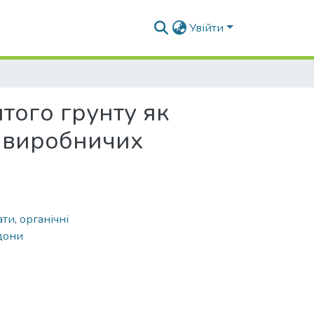
Увійти
того грунту як
ї виробничих
ати
,
органічні
дони