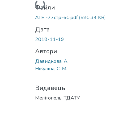
Вантажиться...
Файли
АТЕ -77стр-60.pdf
(580.34 KB)
Дата
2018-11-19
Автори
Давидкова, А.
Нікуліна, С. М.
Видавець
Мелітополь: ТДАТУ