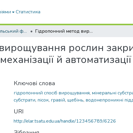
ріями
Статистика
ВСП Мелітопольський фаховий коледж ТДАТУ
Гідропонний метод вирощування рослин закритого грунту як фактор поліпшення механізації й автоматизації виробничих процесів
вирощування рослин закри
механізації й автоматизаці
Ключові слова
гідропонний спосіб вирощування
,
мінеральні субстр
субстрати
,
пісок
,
гравій
,
щебінь
,
водонепроникні під
URI
http://elar.tsatu.edu.ua/handle/123456789/6226
Зібрання