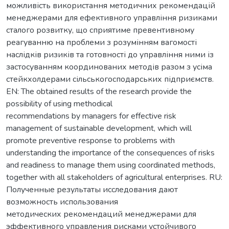
можливість використання методичних рекомендацій
менеджерами для ефективного управління ризиками
сталого розвитку, що сприятиме превентивному
реагуванню на проблеми з розумінням вагомості
наслідків ризиків та готовності до управління ними із
застосуванням координованих методів разом з усіма
стейкхолдерами сільськогосподарських підприємств.
EN: The obtained results of the research provide the
possibility of using methodical
recommendations by managers for effective risk
management of sustainable development, which will
promote preventive response to problems with
understanding the importance of the consequences of risks
and readiness to manage them using coordinated methods,
together with all stakeholders of agricultural enterprises. RU:
Полученные результаты исследования дают
возможность использования
методических рекомендаций менеджерами для
эффективного управления рисками устойчивого