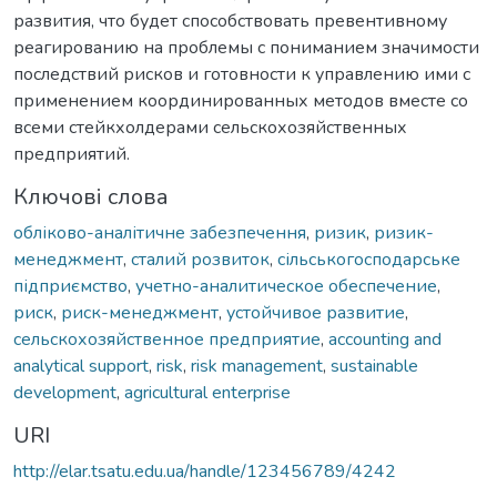
развития, что будет способствовать превентивному
реагированию на проблемы с пониманием значимости
последствий рисков и готовности к управлению ими с
применением координированных методов вместе со
всеми стейкхолдерами сельскохозяйственных
предприятий.
Ключові слова
обліково-аналітичне забезпечення
,
ризик
,
ризик-
менеджмент
,
сталий розвиток
,
сільськогосподарське
підприємство
,
учетно-аналитическое обеспечение
,
риск
,
риск-менеджмент
,
устойчивое развитие
,
сельскохозяйственное предприятие
,
accounting and
analytical support
,
risk
,
risk management
,
sustainable
development
,
agricultural enterprise
URI
http://elar.tsatu.edu.ua/handle/123456789/4242