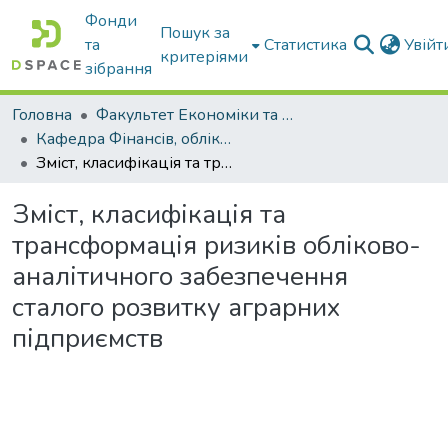
Фонди
Пошук за
та
Статистика
Увій
критеріями
зібрання
Головна
Факультет Економіки та бізнесу
Кафедра Фінансів, обліку і оподаткування
Зміст, класифікація та трансформація ризиків обліково-аналітичного забезпечення сталого розвитку аграрних підприємств
Зміст, класифікація та
трансформація ризиків обліково-
аналітичного забезпечення
сталого розвитку аграрних
підприємств